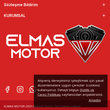
Sözleşme Bildirim
KURUMSAL
Alışveriş deneyiminizi iyileştirmek için yasal
düzenlemelere uygun çerezler (cookies)
kullanıyoruz. Detaylı bilgiye
Gizlilik ve
Çerez Politikası
sayfamızdan erişebilirsiniz.
Anladım
ELMAS MOTOR 2021 Gökhan Elmas. Tüm
hakları saklıdır.