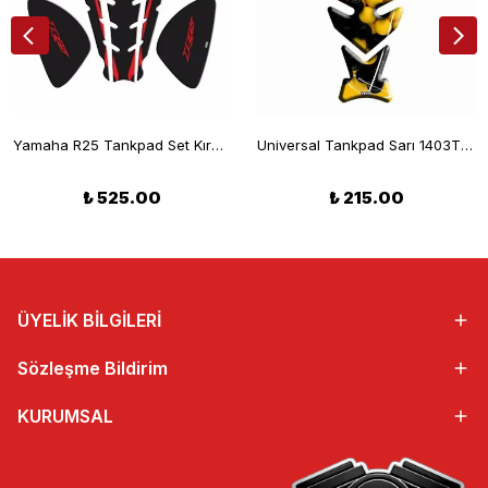
Yamaha R25 Tankpad Set Kırmızı Siyah 2014-2018
Universal Tankpad Sarı 1403TP407
₺ 525.00
₺ 215.00
ÜYELİK BİLGİLERİ
Sözleşme Bildirim
KURUMSAL