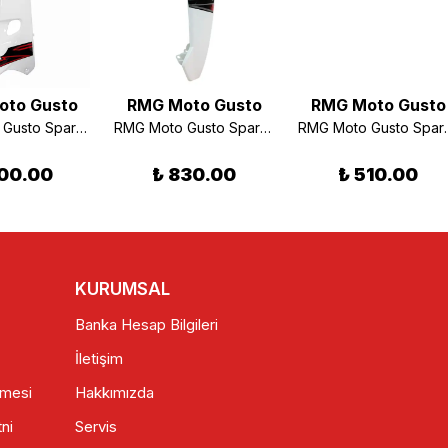
oto Gusto
RMG Moto Gusto
RMG Moto Gusto
RMG Moto Gusto Spark 50 Sağ İç Dizlik Beyaz
RMG Moto Gusto Spark Sağ Rüzgarlık Beyaz
RMG Moto Gust
00.00
₺ 830.00
₺ 510.00
KURUMSAL
Banka Hesap Bilgileri
İletişim
şmesi
Hakkımızda
ni
Servis