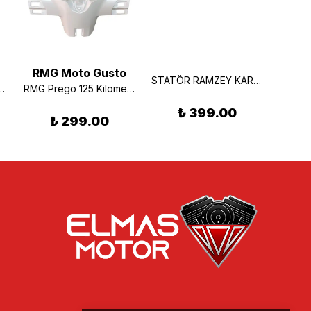
RMG Moto Gusto
RMG
STATÖR RAMZEY KARACA 100 ORJ
o Spark 50 Benzin Deposu
RMG Prego 125 Kilometre Muhafaza Mat Beyaz
₺ 399.00
₺ 299.00