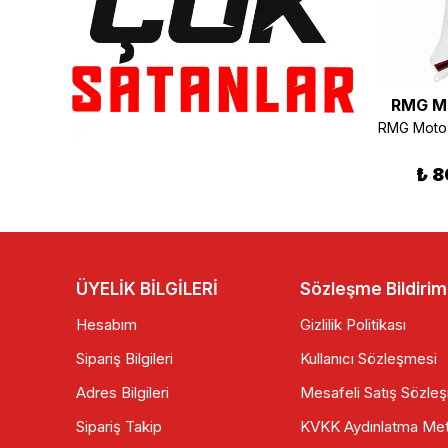
RMG Moto Gusto
RMG Moto Gusto
RMG M
RMG R 100 Far Çerçevesi Siyah
RMG Rikko Benzin Deposu
₺ 220.00
₺ 630.00
₺ 8
ÜYELİK BİLGİLERİ
Sözleşme Bildirim
Hesabım
Gizlilik Politikası
Sipariş Bilgileri
Kullanıcı Sözleşmesi
Adres Bilgileri
Mesafeli Satış Sözle
Sipariş Takip
KVKK Aydınlatma Met