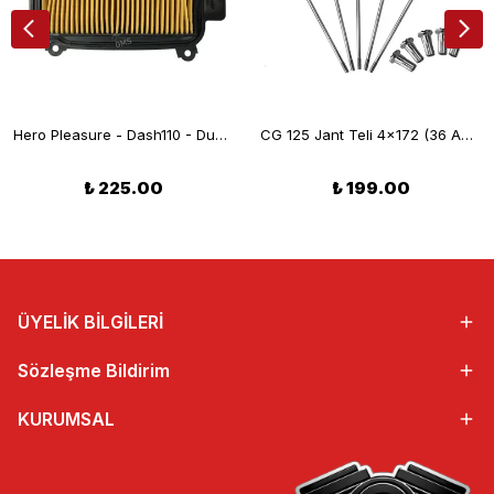
Hero Pleasure - Dash110 - Duet Hava Filtresi
CG 125 Jant Teli 4x172 (36 ADET)
₺ 225.00
₺ 199.00
ÜYELİK BİLGİLERİ
Sözleşme Bildirim
KURUMSAL