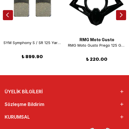
RMG Moto Gusto
SYM Symphony S / SR 125 Yarı Metalik Arka Fren Balatası (10/16) Braking 808SM1
RMG Moto Gusto Prego 125 Gösterge Çerçevesi
₺ 899.90
₺ 220.00
ÜYELİK BİLGİLERİ
Sözleşme Bildirim
KURUMSAL