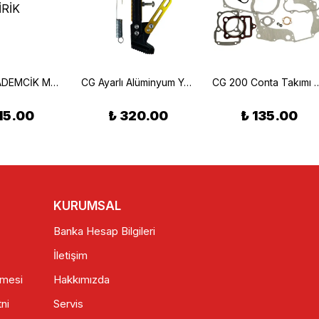
CG 200 BADEMCİK MOİFİYE DERECELİ EKSANTİRİK
CG Ayarlı Alüminyum Yan Sehpa Seti Sarı
CG 200 Conta Takı
115.00
₺ 320.00
₺ 135.00
KURUMSAL
Banka Hesap Bilgileri
İletişim
şmesi
Hakkımızda
ni
Servis