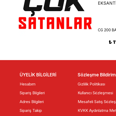
Scooter 50cc 80cc Marş Dişlisi
Cup 100 Arka Fren Balatası Kampana
₺ 260.00
₺ 115.00
₺ 
ÜYELİK BİLGİLERİ
Sözleşme Bildirim
Hesabım
Gizlilik Politikası
Sipariş Bilgileri
Kullanıcı Sözleşmesi
Adres Bilgileri
Mesafeli Satış Sözle
Sipariş Takip
KVKK Aydınlatma Met