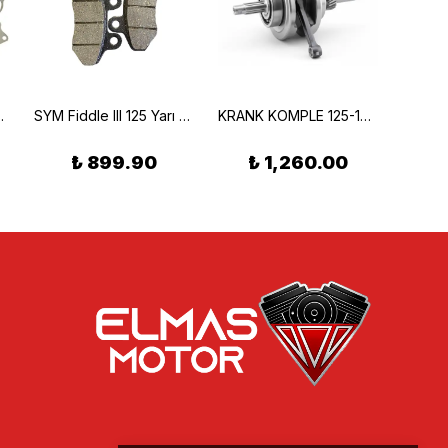
mı A Kalite
SYM Fiddle III 125 Yarı Metalik Ön Fren Balatası Braking 796SM1
KRANK KOMPLE 125-150 CC--13 PERNO
₺ 899.90
₺ 1,260.00