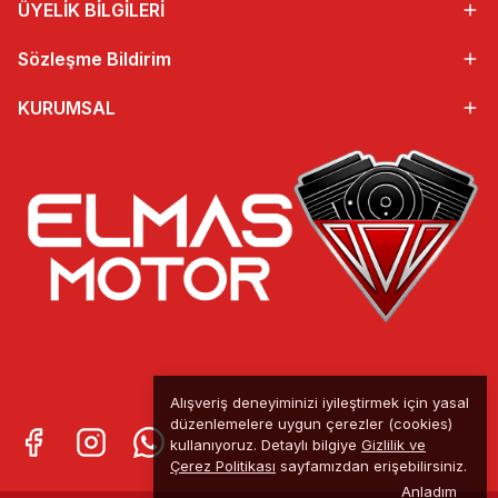
ÜYELİK BİLGİLERİ
Sözleşme Bildirim
KURUMSAL
Alışveriş deneyiminizi iyileştirmek için yasal
düzenlemelere uygun çerezler (cookies)
kullanıyoruz. Detaylı bilgiye
Gizlilik ve
Çerez Politikası
sayfamızdan erişebilirsiniz.
Anladım