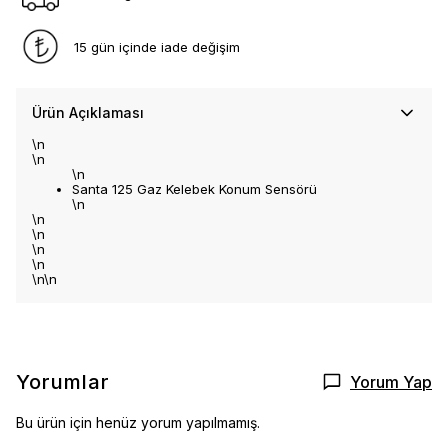
15 gün içinde iade değişim
Ürün Açıklaması
\n
\n
\n
Santa 125 Gaz Kelebek Konum Sensörü
\n
\n
\n
\n
\n
\n\n
Yorumlar
Yorum Yap
Bu ürün için henüz yorum yapılmamış.