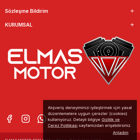
Sözleşme Bildirim
KURUMSAL
Alışveriş deneyiminizi iyileştirmek için yasal
düzenlemelere uygun çerezler (cookies)
kullanıyoruz. Detaylı bilgiye
Gizlilik ve
Çerez Politikası
sayfamızdan erişebilirsiniz.
Anladım