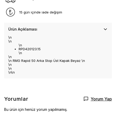
15 gün içinde iade değişim
Ürün Açıklaması
\n
\n
\n
RPD420123.15
\n
\n
\n RMG Rapid 50 Arka Stop Üst Kapak Beyaz \n
\n
\n
\n\n
Yorumlar
Yorum Yap
Bu ürün için henüz yorum yapılmamış.