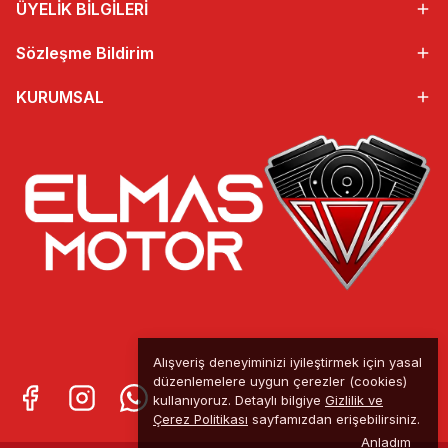
ÜYELİK BİLGİLERİ
Sözleşme Bildirim
KURUMSAL
Alışveriş deneyiminizi iyileştirmek için yasal
düzenlemelere uygun çerezler (cookies)
kullanıyoruz. Detaylı bilgiye
Gizlilik ve
Çerez Politikası
sayfamızdan erişebilirsiniz.
Anladım