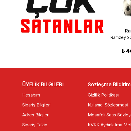
Ramzey
Ramzey
Ra
Ramzey 200 Cross 3. Vites Dişlisi
Ramzey 200 Cross Debriyaj Tası Orjinal
₺ 385.00
₺ 925.00
₺ 4
ÜYELİK BİLGİLERİ
Sözleşme Bildirim
Hesabım
Gizlilik Politikası
Sipariş Bilgileri
Kullanıcı Sözleşmesi
Adres Bilgileri
Mesafeli Satış Sözle
Sipariş Takip
KVKK Aydınlatma Met