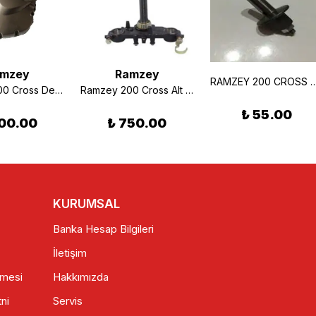
mzey
Ramzey
RAMZEY 200 CROSS DEBRİYAJ GÖBEK 
Ramzey 200 Cross Debriyaj Kapağı (Pıoneer)
Ramzey 200 Cross Alt Platin
₺ 55.00
00.00
₺ 750.00
KURUMSAL
Banka Hesap Bilgileri
İletişim
şmesi
Hakkımızda
ni
Servis