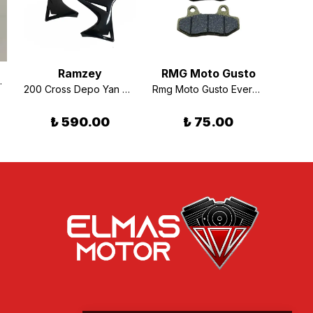
Ramzey
RMG Moto Gusto
AYAR APARATI
200 Cross Depo Yan Grenaj Takım Siyah RMG-RKS-Ramzey Uyumlu
Rmg Moto Gusto Everest 200 Ön Fren Balatası
₺ 590.00
₺ 75.00