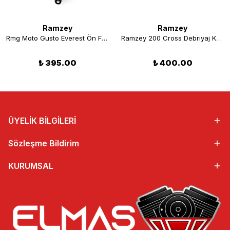
Ramzey
Ramzey
Rmg Moto Gusto Everest Ön Far Komple Orjinal
Ramzey 200 Cross Debriyaj Kapağı (Pıoneer)
₺ 395.00
₺ 400.00
ÜYELİK BİLGİLERİ
Sözleşme Bildirim
KURUMSAL