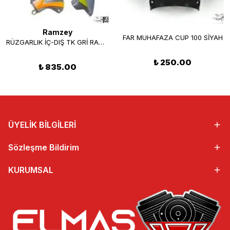
Ramzey
FAR MUHAFAZA CUP 100 SİYAH
RÜZGARLIK İÇ-DIŞ TK GRİ RAMZEY CUP 100
₺ 250.00
₺ 835.00
ÜYELİK BİLGİLERİ
Sözleşme Bildirim
KURUMSAL