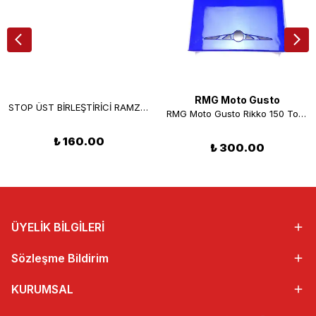
RMG Moto Gusto
STOP ÜST BİRLEŞTİRİCİ RAMZEY CUP 100 ( KIRMIZI)
RMG Moto Gusto Rikko 150 Torpido Kapağı Mavi
₺ 160.00
₺ 300.00
ÜYELİK BİLGİLERİ
Sözleşme Bildirim
KURUMSAL