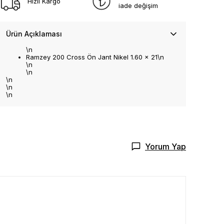
Hızlı Kargo
iade değişim
Ürün Açıklaması
\n
Ramzey 200 Cross Ön Jant Nikel 1.60 x 21\n
\n
\n
\n
\n
\n
Yorum Yap