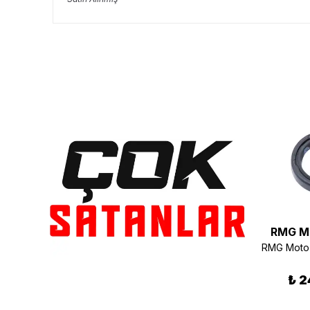
Ramzey
Ramzey
RMG M
Ramzey 200 Cross Debriyaj Balatası Takım
200 Cross Sele Altı Grenaj Takım Sarı RKS-Everest-Ramzey Uyumlu
₺ 420.00
₺ 820.00
₺ 2