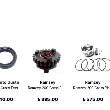
oto Gusto
Ramzey
Ramzey
RMG Moto Gusto Everest 200 Ön Amortisör Keçesi 41*54*11
Ramzey 200 Cross 3. Vites Dişli Karşılığı
Ramzey 
40.00
₺ 385.00
₺ 575.00