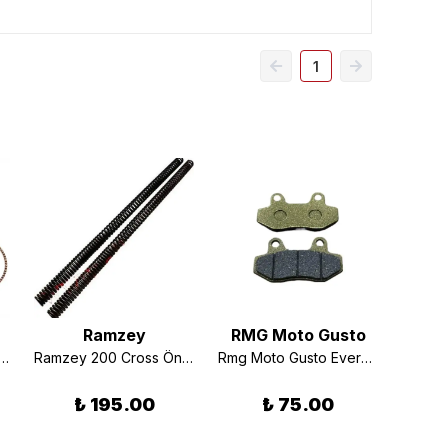
1
Ramzey
RMG Moto Gusto
200 Cross Piston Segman Takım 0.75
Ramzey 200 Cross Ön Amortisör Yayı Orjinal
Rmg Moto Gusto Everest 200 Ön Fren Balatası
₺ 195.00
₺ 75.00