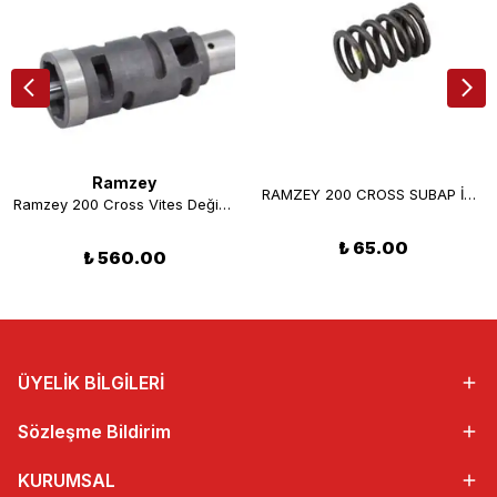
Ramzey
RAMZEY 200 CROSS SUBAP İÇ YAYI
Ramzey 200 Cross Vites Değiştirme Tamburu Orjinal
₺ 65.00
₺ 560.00
ÜYELİK BİLGİLERİ
Sözleşme Bildirim
KURUMSAL