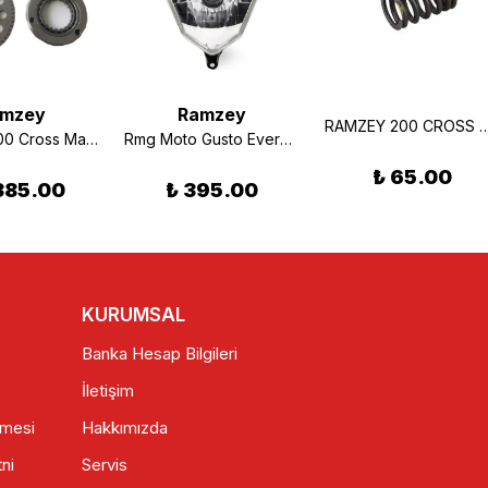
mzey
Ramzey
RAMZEY 200 CROSS SUBAP
Ramzey 200 Cross Marş Rublesi
Rmg Moto Gusto Everest Ön Far Komple Orjinal
₺ 65.00
,385.00
₺ 395.00
KURUMSAL
Banka Hesap Bilgileri
İletişim
şmesi
Hakkımızda
ni
Servis