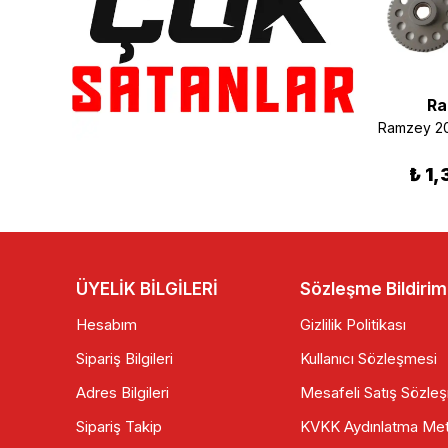
Ramzey
Ra
RAMZEY 200 CROSS DEBRİYAJ GÖBEK AYAR APARATI
200 Cross Sele Altı Grenaj Takım Sarı RKS-Everest-Ramzey Uyumlu
₺ 55.00
₺ 820.00
₺ 1
ÜYELİK BİLGİLERİ
Sözleşme Bildirim
Hesabım
Gizlilik Politikası
Sipariş Bilgileri
Kullanıcı Sözleşmesi
Adres Bilgileri
Mesafeli Satış Sözle
Sipariş Takip
KVKK Aydınlatma Met