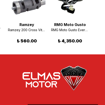
Ramzey
RMG Moto Gusto
 YAYI DIŞ
Ramzey 200 Cross Vites Değiştirme Tamburu Orjinal
RMG Moto Gusto Everest 200 Cross Gösterge
₺ 560.00
₺ 4,350.00