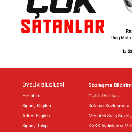
Ramzey
Ramzey
Ra
Ramzey 200 Cross Kaporta Grenaj Seti Yeşil
Ramzey 200 Cross Eksantrik Dişlisi
₺ 3,699.90
₺ 75.00
₺ 3
ÜYELİK BİLGİLERİ
Sözleşme Bildirim
Hesabım
Gizlilik Politikası
Sipariş Bilgileri
Kullanıcı Sözleşmesi
Adres Bilgileri
Mesafeli Satış Sözle
Sipariş Takip
KVKK Aydınlatma Met