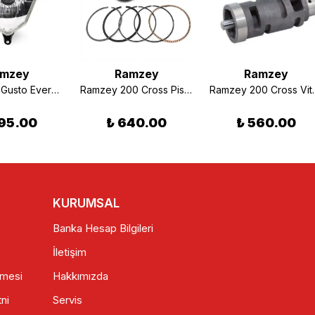
mzey
Ramzey
Ramzey
Rmg Moto Gusto Everest Ön Far Komple Orjinal
Ramzey 200 Cross Piston Segman Takım STD
Ramzey 200 Cross 
95.00
₺ 640.00
₺ 560.00
KURUMSAL
Banka Hesap Bilgileri
İletişim
şmesi
Hakkımızda
ni
Servis