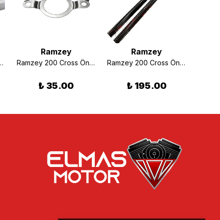
Ramzey
Ramzey
Vites Değiştirme Tamburu Orjinal
Ramzey 200 Cross Ön Dişli Pulu
Ramzey 200 Cross Ön Amortisör Yayı Orjinal
₺ 35.00
₺ 195.00