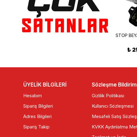
MONDİAL KT-SEYHAN 150 C ÖN FAR KOMPLE
FAR CAMI KARE FARLAR İÇİN RENKLİ
₺ 475.00
₺ 50.00
₺ 2
ÜYELİK BİLGİLERİ
Sözleşme Bildirim
Hesabım
Gizlilik Politikası
Sipariş Bilgileri
Kullanıcı Sözleşmesi
Adres Bilgileri
Mesafeli Satış Sözle
Sipariş Takip
KVKK Aydınlatma Met