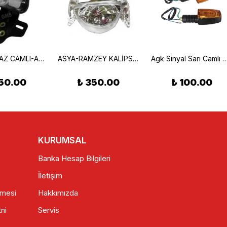
STOP BEYAZ CAMLI-AGK-BRETON-CG
ASYA-RAMZEY KALİPSO -YUKİ CUP FAR KOMPLE
Agk Sinyal Sarı Camlı
50.00
₺ 350.00
₺ 100.00
KURUMSAL
Banka Hesap Bilgileri
İletişim
şmesi
Hakkımızda
ni
Servis