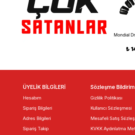
Mondial
Mondial Drift L Manifold Orjinal Yeson
Mondial Drift L Balansör Dişlisi
₺ 3,799.00
₺ 1
₺ 799.99
ÜYELİK BİLGİLERİ
Sözleşme Bildirim
Hesabım
Gizlilik Politikası
Sipariş Bilgileri
Kullanıcı Sözleşmesi
Adres Bilgileri
Mesafeli Satış Sözle
Sipariş Takip
KVKK Aydınlatma Met