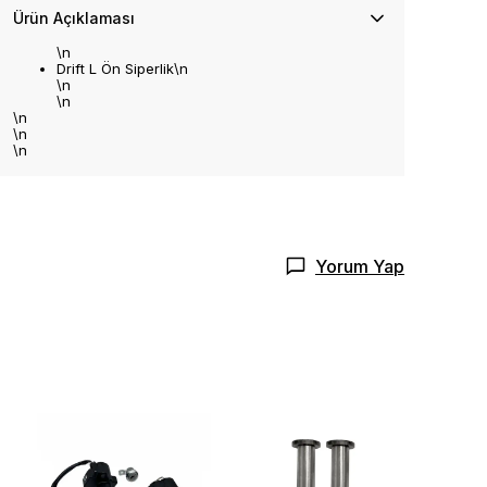
Ürün Açıklaması
\n
Drift L Ön Siperlik\n
\n
\n
\n
\n
\n
Yorum Yap