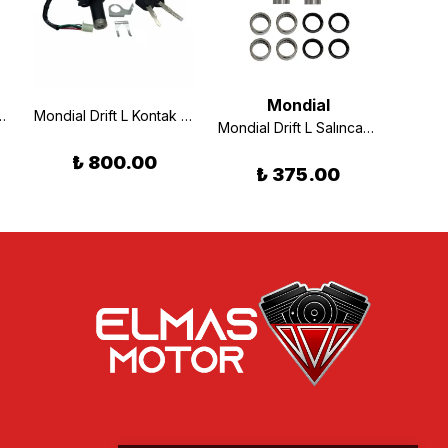
Mondial
L Şanzıman Komple
Mondial Drift L Kontak Seti Komple
Mondial Drift L Salıncak Burcu Set
₺ 800.00
₺ 375.00