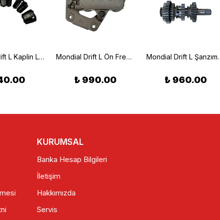
Mondial Drift L Kaplin Lastiği Takımı
Mondial Drift L Ön Fren Merkezi Alt
Mondial Drift 
40.00
₺ 990.00
₺ 960.00
KURUMSAL
Banka Hesap Bilgileri
İletişim
şmesi
Hakkımızda
ni
Servis