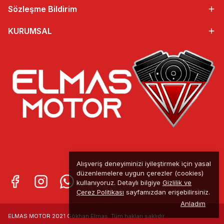
Sözleşme Bildirim
KURUMSAL
Alışveriş deneyiminizi iyileştirmek için yasal
düzenlemelere uygun çerezler (cookies)
kullanıyoruz. Detaylı bilgiye
Gizlilik ve
Çerez Politikası
sayfamızdan erişebilirsiniz.
Anladım
ELMAS MOTOR 2021 Gökhan Elmas. Tüm
hakları saklıdır.