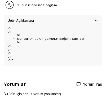
15 gün içinde iade değişim
Ürün Açıklaması
\n
\n
\n
Mondial Drift L Ön Çamurluk Bağlantı Sacı Set
\n
\n
\n
\n
\n
\n\n
Yorumlar
Yorum Yap
Bu ürün için henüz yorum yapılmamış.