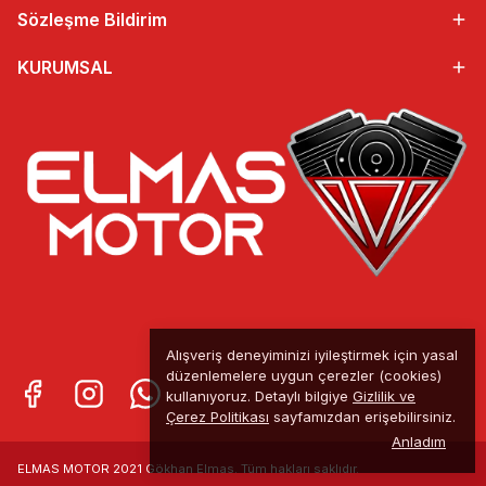
Sözleşme Bildirim
KURUMSAL
Alışveriş deneyiminizi iyileştirmek için yasal
düzenlemelere uygun çerezler (cookies)
kullanıyoruz. Detaylı bilgiye
Gizlilik ve
Çerez Politikası
sayfamızdan erişebilirsiniz.
Anladım
ELMAS MOTOR 2021 Gökhan Elmas. Tüm
hakları saklıdır.