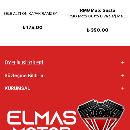
RMG Moto Gusto
SELE ALTI ÖN KAPAK RAMZEY B-08 -HUSSAR
RMG Moto Gusto Diva Sağ Marşpiyel Bordo
₺ 175.00
₺ 350.00
ÜYELİK BİLGİLERİ
Sözleşme Bildirim
KURUMSAL