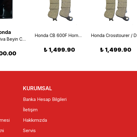
onda
Honda CB 600F Hornet Yarı Metalik Ön Fren Balatası (07/13) Braking 910SM1
Honda C
Honda Activa Beyin Cdı 10 Fişli Oem
₺ 1,499.90
₺ 1,499.90
00.00
KURUMSAL
Banka Hesap Bilgileri
İletişim
şmesi
Hakkımızda
ni
Servis