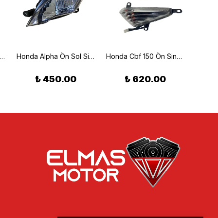
rosstourer / DCT 1200 Yarı Metalik Ön Fren Balatası (12/18) Braking 910SM1
Honda Alpha Ön Sol Sinyal
Honda Cbf 150 Ön Sinyal Takım Sağ Sol
₺ 450.00
₺ 620.00
₺