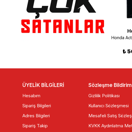
H
Honda Dio Ön Fren Disk
Honda DN-01 700 Yarı Metalik Ön Fren Balatası (08/10) Braking 910SM1
₺ 375.00
₺ 1,499.90
₺ 5
ÜYELİK BİLGİLERİ
Sözleşme Bildirim
Hesabım
Gizlilik Politikası
Sipariş Bilgileri
Kullanıcı Sözleşmesi
Adres Bilgileri
Mesafeli Satış Sözle
Sipariş Takip
KVKK Aydınlatma Met