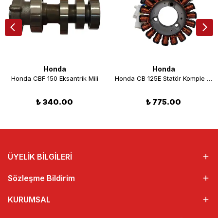
Honda
Honda
Honda CBF 150 Eksantrik Mili
Honda CB 125E Statör Komple 18 Bobin Yeni Model
₺ 340.00
₺ 775.00
ÜYELİK BİLGİLERİ
Sözleşme Bildirim
KURUMSAL