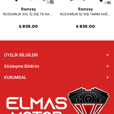
Ramzey
Ramzey
RÜZGARLIK SOL İÇ DIŞ TK RAMZEY CUP 100(MAVİ)
RÜZGARLIK İÇ-DIŞ TAKIM SAĞ KIRMIZI RAMZEY CUP 100
₺ 835.00
₺ 835.00
ÜYELİK BİLGİLERİ
Sözleşme Bildirim
KURUMSAL