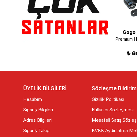
Gogo
GOGO PREMİUM MT25 RADYATÖR KORUMA YENİ KASA 2019-2022
Yamaha Xmax Egzoz Koruma Demiri Siyah Dar
₺ 300.00
₺ 190.00
₺ 6
ÜYELİK BİLGİLERİ
Sözleşme Bildirim
Hesabım
Gizlilik Politikası
Sipariş Bilgileri
Kullanıcı Sözleşmesi
Adres Bilgileri
Mesafeli Satış Sözle
Sipariş Takip
KVKK Aydınlatma Met