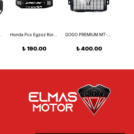
oz Koruma Demiri
Honda Pcx Egzoz Koruma Demiri Alevli
GOGO PREMİUM MT-09 TRACER RADYATÖR KORUMA
₺ 190.00
₺ 400.00