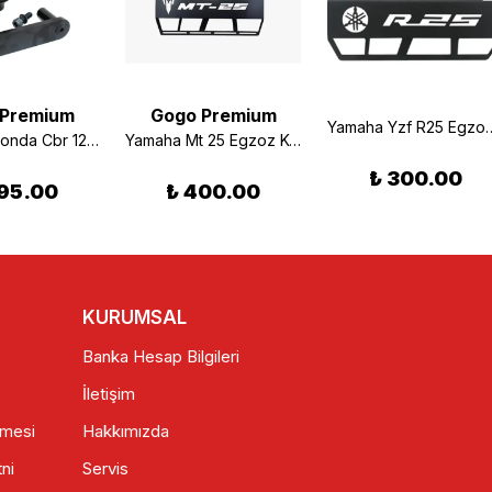
 Premium
Gogo Premium
Yamaha Yzf R25 Egz
Premıum Honda Cbr 125-250 Koruma Takozu Set
Yamaha Mt 25 Egzoz Koruma Demiri
₺ 300.00
95.00
₺ 400.00
KURUMSAL
Banka Hesap Bilgileri
İletişim
şmesi
Hakkımızda
ni
Servis