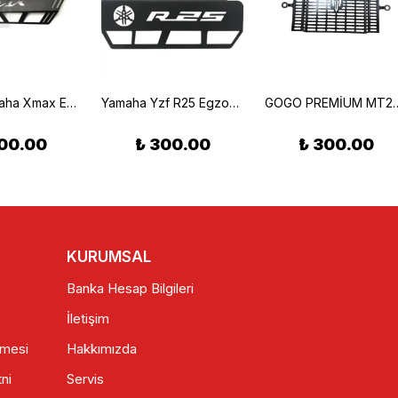
Gogo Yamaha Xmax Egzoz Koruma Demiri (2014-2017)
Yamaha Yzf R25 Egzoz Koruma Demiri
GOGO PREMİUM MT25 RADYATÖR K
00.00
₺ 300.00
₺ 300.00
KURUMSAL
Banka Hesap Bilgileri
İletişim
şmesi
Hakkımızda
ni
Servis