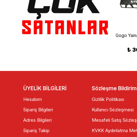
Gogo Premium
Gogo Premium
Yamaha R-25 Koruma Takozu 2014-2018
Yamaha Mt 25 Egzoz Koruma Demiri
₺ 3
₺ 565.00
₺ 400.00
ÜYELİK BİLGİLERİ
Sözleşme Bildirim
Hesabım
Gizlilik Politikası
Sipariş Bilgileri
Kullanıcı Sözleşmesi
Adres Bilgileri
Mesafeli Satış Sözle
Sipariş Takip
KVKK Aydınlatma Met