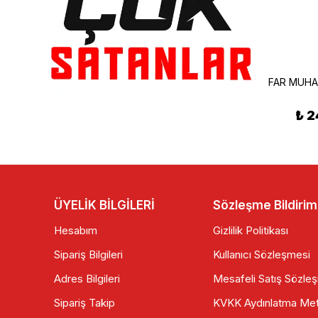
RMG Moto Gusto
RMG Moto Gusto
RMG Moto Gusto Rikko 150 Arka Stop Kapak Üst Gri
RMG Moto Gusto Rikko 150 Torpido Kapağı Mavi
₺ 2
₺ 100.00
₺ 300.00
ÜYELİK BİLGİLERİ
Sözleşme Bildirim
Hesabım
Gizlilik Politikası
Sipariş Bilgileri
Kullanıcı Sözleşmesi
Adres Bilgileri
Mesafeli Satış Sözle
Sipariş Takip
KVKK Aydınlatma Met