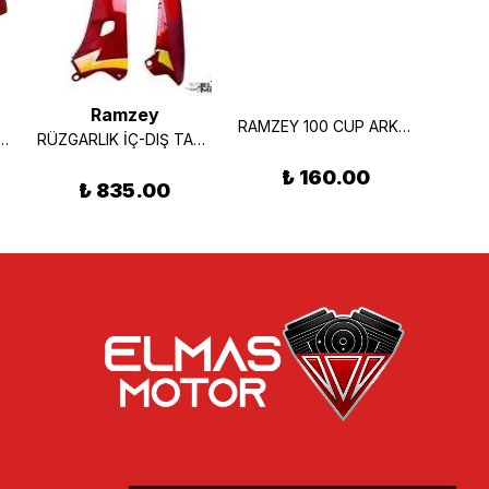
Ramzey
RAMZEY 100 CUP ARKA KAPAK( MAVİ)
to R100 Sele Altı Sol Kapak Kırmızı
RÜZGARLIK İÇ-DIŞ TAKIM SAĞ KIRMIZI RAMZEY CUP 100
₺ 160.00
₺ 835.00