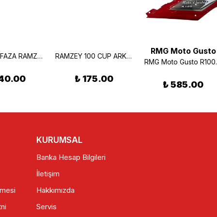
RMG Moto Gusto
FAR MUHAFAZA RAMZEY CUP100 (GIRİ)
RAMZEY 100 CUP ARKA ÇAM.ÖN KISIM
RMG Moto Gus
40.00
₺ 175.00
₺ 585.00
KURUMSAL
Banka Hesap Bilgileri
İletişim
şmesi
Hakkımızda
ni
Servis