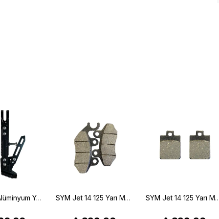
CG Ayarlı Alüminyum Yan Sehpa Seti Siyah
SYM Jet 14 125 Yarı Metalik Ön Fren Balatası Braking 796SM1
SYM Jet 14 125 Yarı Metalik Arka Fren Balatası (17