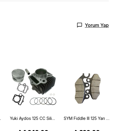
Yorum Yap
/18) Braking 808SM1
Yuki Aydos 125 CC Silindir Set 54MM 14P
SYM Fiddle III 125 Yarı Metalik Ön Fren Balatası Braking 796SM1