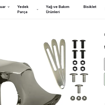
uar
Yedek
Yağ ve Bakım
Bisiklet
Parça
Ürünleri