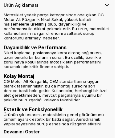
Ürün Açıklaması
Motosiklet yedek parça kategorisinde öne çıkan CG
Motor Alt Rüzgarlık Nikel Sakal, yüksek kaliteli
malzemelerle üretilmiş olup, dayanıklılığı ve
performansı ile dikkat çekmektedir. Bu ürün, motosiklet
kullanıcılarının rüzgar direncini azaltarak sürüş
konforunu artırmayı hedefler.
Dayanıklılık ve Performans
Nikel kaplama, paslanmaya karşı direnç sağlarken,
uzun ömürlü bir kullanım sunar. Bu özellik, özellikle
zorlu hava koşullarında motosikletin performansını
korumak için kritik öneme sahiptir.
Kolay Montaj
CG Motor Alt Rüzgarlık, OEM standartlarına uygun
olarak tasarlanmıştır, bu da montaj sürecini son
derece basit hale getirir. Kullanıcılar, herhangi bir özel
alet gerektirmeden, mevcut parçalarıyla uyumlu bir
şekilde bu rüzgarlığı kolayca takabilirler.
Estetik ve Fonksiyonellik
Ürünün şık tasarımı, motosikletin genel görünümünü
tamamlayarak estetik bir katkı sağlar. Aerodinamik
yapısı sayesinde sürüş esnasında rüzgarın etkisini
Devamını Göster