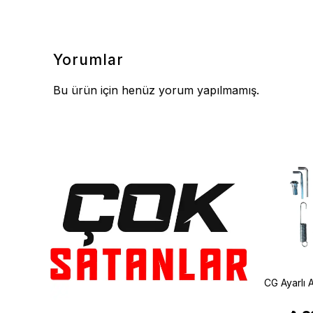
Yorumlar
Bu ürün için henüz yorum yapılmamış.
SYM Jet 14 200 Yarı Metalik Arka Fren Balatası (19/21) Braking 808SM1
Vespa LX 125 Yarı Metalik Ön Fren Balatası (05/15) Braking 808SM1