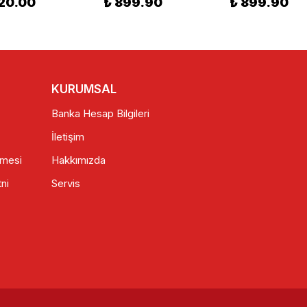
20.00
₺ 899.90
₺ 899.90
KURUMSAL
Banka Hesap Bilgileri
İletişim
şmesi
Hakkımızda
ni
Servis