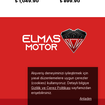
₺ 1,049.90
₺ 899.90
Alışveriş deneyiminizi iyileştirmek için
yasal düzenlemelere uygun çerezler
(cookies) kullanıyoruz. Detaylı bilgiye
Gizlilik ve Çerez Politikası
sayfamızdan
erişebilirsiniz.
Anladım