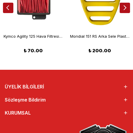
Kymco Agility 125 Hava Filtresi Kare
Mondial 151 RS Arka Sele Plastiği Sarı
₺ 70.00
₺ 200.00
ÜYELİK BİLGİLERİ
Sözleşme Bildirim
KURUMSAL