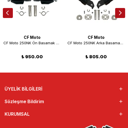
CF Moto
CF Moto
CF Moto 250NK Ön Basamak Seti
CF Moto 250NK Arka Basamak Seti
₺ 950.00
₺ 805.00
ÜYELİK BİLGİLERİ
Sözleşme Bildirim
KURUMSAL