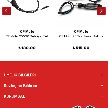
CF Moto
CF Moto
CF Moto 250NK Debriyaj Teli
CF Moto 250NK Sinyal Takımı
₺ 130.00
₺ 515.00
ÜYELİK BİLGİLERİ
Sözleşme Bildirim
KURUMSAL