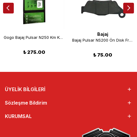
Bajaj
Gogo Bajaj Pulsar N250 Km Koruyucu Cam
Bajaj Pulsar NS200 Ön Disk Fren Balatası
₺ 275.00
₺ 75.00
ÜYELİK BİLGİLERİ
Sözleşme Bildirim
KURUMSAL