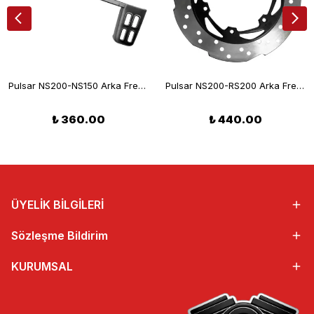
Pulsar NS200-NS150 Arka Fren Pedalı
Pulsar NS200-RS200 Arka Fren Diski
₺ 360.00
₺ 440.00
ÜYELİK BİLGİLERİ
Sözleşme Bildirim
KURUMSAL