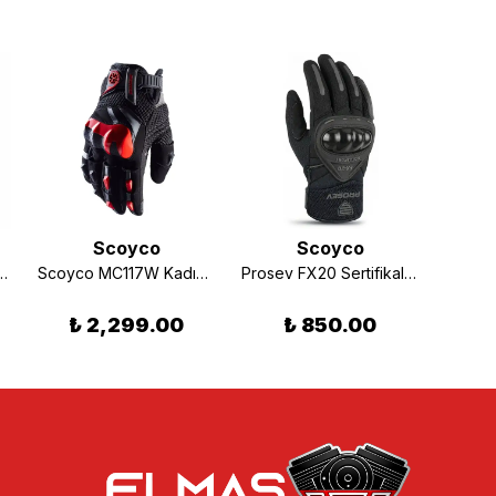
Scoyco
Scoyco
Motosiklet Eldiveni Siyah (EN-13594)
Scoyco MC117W Kadın Korumalı Eldiven Siyah
Prosev FX20 Sertifikalı Yazlık Motosiklet Eldiveni (EN-13594)
%
9
₺ 2,299.00
₺ 850.00