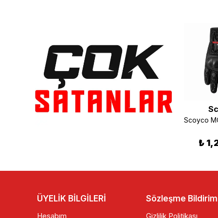
Ones Again
Scoyco
Sc
Ones Again MG08 Kevlar ve Karbon Korumalı Siyah Motosiklet Eldiveni
Scoyco MC103 Korumalı Motosiklet Eldiveni Siyah
₺ 3,250.00
₺ 2,399.90
₺ 1,
ÜYELİK BİLGİLERİ
Sözleşme Bildirim
Hesabım
Gizlilik Politikası