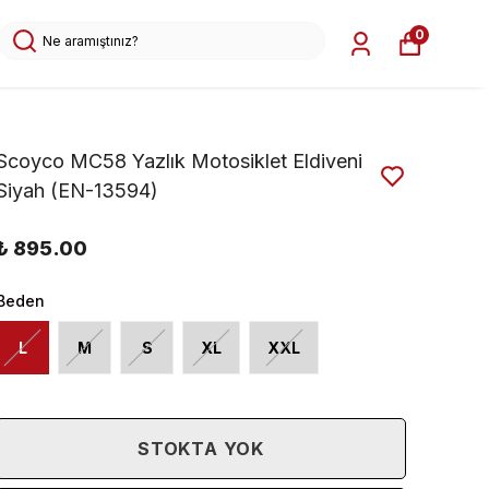
0
Scoyco MC58 Yazlık Motosiklet Eldiveni
Siyah (EN-13594)
₺ 895.00
Beden
L
M
S
XL
XXL
STOKTA YOK