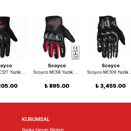
oyco
Scoyco
Scoyco
Scoyco MC12T Yazlık Motosiklet Eldiveni (EN-13594)
Scoyco MC58 Yazlık Motosiklet Eldiveni Kırmızı (EN-13594)
Scoyco MC109 Yazlık 
205.00
₺ 895.00
₺ 3,455.00
KURUMSAL
Banka Hesap Bilgileri