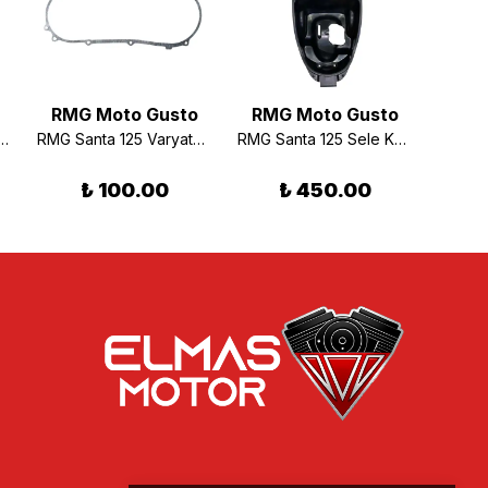
RMG Moto Gusto
RMG Moto Gusto
RMG
ta 125 Fren Maneti Sağ
RMG Santa 125 Varyatör Sol Kapak Contası
RMG Santa 125 Sele Kutusu
₺ 100.00
₺ 450.00