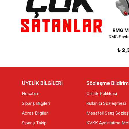
RMG Moto Gusto
RMG Moto Gusto
RMG M
RMG Moto Gusto Santa 125 Yağ Pompası
RMG Santa 125 Sele Kilidi
₺ 235.00
₺ 130.00
₺ 2,
ÜYELİK BİLGİLERİ
Sözleşme Bildirim
Hesabım
Gizlilik Politikası
Sipariş Bilgileri
Kullanıcı Sözleşmesi
Adres Bilgileri
Mesafeli Satış Sözle
Sipariş Takip
KVKK Aydınlatma Met