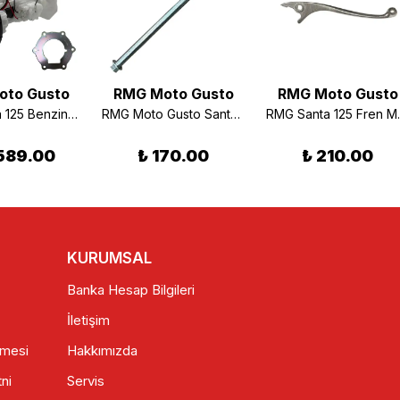
oto Gusto
RMG Moto Gusto
RMG Moto Gusto
RMG Santa 125 Benzin Pompası Komple Euro 5
RMG Moto Gusto Santa 125 Ön Teker Mili
RMG San
589.00
₺ 170.00
₺ 210.00
KURUMSAL
Banka Hesap Bilgileri
İletişim
şmesi
Hakkımızda
ni
Servis