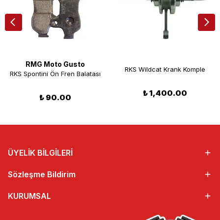
RMG Moto Gusto
RKS Wildcat Krank Komple
RKS Spontini Ön Fren Balatası
₺ 1,400.00
₺ 90.00
ÜYELİK BİLGİLERİ
Sözleşme Bildirim
KURUMSAL