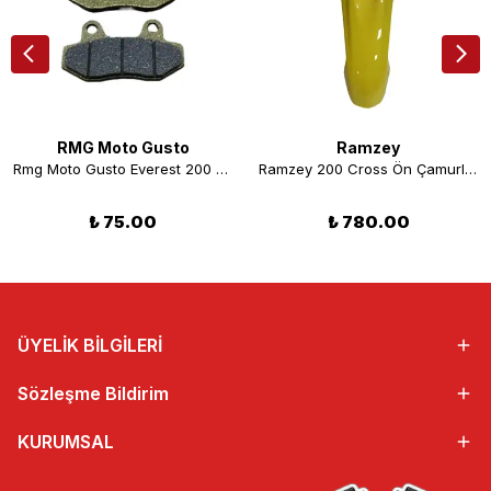
RMG Moto Gusto
Ramzey
Rmg Moto Gusto Everest 200 Ön Fren Balatası
Ramzey 200 Cross Ön Çamurluk Sarı
₺ 75.00
₺ 780.00
ÜYELİK BİLGİLERİ
Sözleşme Bildirim
KURUMSAL