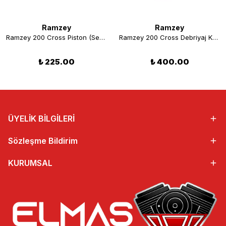
Ramzey
Ramzey
Ramzey 200 Cross Piston (Segmansız)
Ramzey 200 Cross Debriyaj Kapağı (Pıoneer)
₺ 225.00
₺ 400.00
ÜYELİK BİLGİLERİ
Sözleşme Bildirim
KURUMSAL