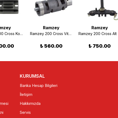
mzey
Ramzey
Ramzey
Ramzey 200 Cross Konjektör
Ramzey 200 Cross Vites Değiştirme Tamburu Orjinal
Ra
00.00
₺ 560.00
₺ 750.00
KURUMSAL
Banka Hesap Bilgileri
İletişim
şmesi
Hakkımızda
ni
Servis