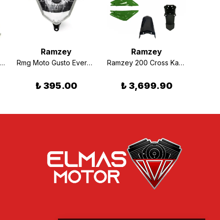
Ramzey
Ramzey
mzey 200 Cross Alt Platin
Rmg Moto Gusto Everest Ön Far Komple Orjinal
Ramzey 200 Cross Kaporta Grenaj Seti Yeşil
₺ 395.00
₺ 3,699.90
₺