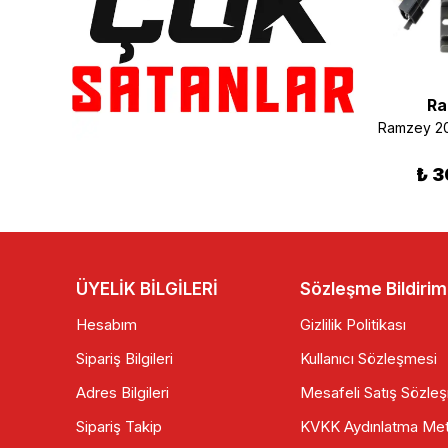
Ramzey
Ramzey
Ra
Ramzey 200 Cross Buji NGK
Ramzey 200 Cross Kilometre Teli
₺ 195.00
₺ 125.00
₺ 3
ÜYELİK BİLGİLERİ
Sözleşme Bildirim
Hesabım
Gizlilik Politikası
Sipariş Bilgileri
Kullanıcı Sözleşmesi
Adres Bilgileri
Mesafeli Satış Sözle
Sipariş Takip
KVKK Aydınlatma Met