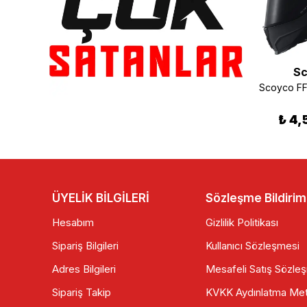
MTS
Sc
SMK Stellar Graffiti Kapalı Kask , GL237
Fazer F48 İntercom (5 Kişilik Bağlantı)
₺ 3,899.00
₺ 1,600.00
₺ 4,
ÜYELİK BİLGİLERİ
Sözleşme Bildirim
Hesabım
Gizlilik Politikası
Sipariş Bilgileri
Kullanıcı Sözleşmesi
Adres Bilgileri
Mesafeli Satış Sözle
Sipariş Takip
KVKK Aydınlatma Met