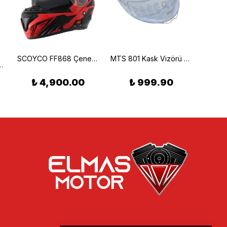
SCOYCO FF868 Çene Açılır Kırmızı Motosiklet Kaskı Azreal , Kırmızı
MTS 801 Kask Vizörü Şeffaf FX-201DV
 M-201 Çocuk Kaskı
₺ 4,900.00
₺ 999.90
₺