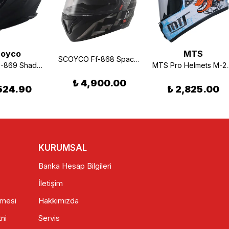
oyco
MTS
SCOYCO Ff-868 Space Mat Siyah-gri Çene Açılır Güneş Vizörlü Kask , SPACE
Scoyco FF-869 Shadow Mat Siyah Kapalı Motosiklet Kaskı (Siyah Vizör + Güneş Gözlüğü)
MTS Pro Helmets
₺ 4,900.00
524.90
₺ 2,825.00
KURUMSAL
Banka Hesap Bilgileri
İletişim
şmesi
Hakkımızda
ni
Servis