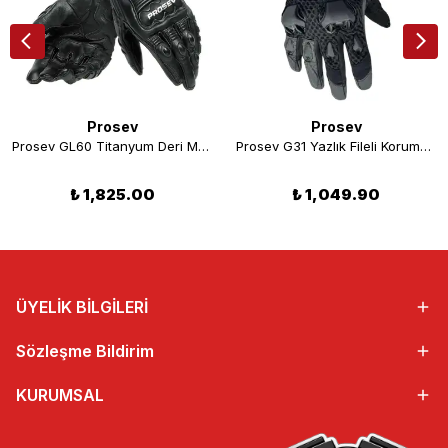
Prosev
Prosev
Prosev GL60 Titanyum Deri Motosiklet Eldiveni Siyah
Prosev G31 Yazlık Fileli Korumalı Motosiklet Eldiveni
₺ 1,825.00
₺ 1,049.90
ÜYELİK BİLGİLERİ
Sözleşme Bildirim
KURUMSAL