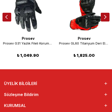
Prosev
Prosev
Prosev G31 Yazlık Fileli Korumalı Motosiklet Eldiveni
Prosev GL60 Titanyum Deri Eldiven Kırmızı
₺ 1,049.90
₺ 1,825.00
ÜYELİK BİLGİLERİ
Sözleşme Bildirim
KURUMSAL