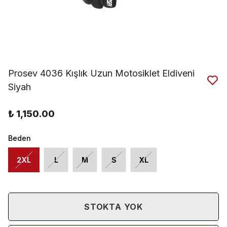
Prosev 4036 Kışlık Uzun Motosiklet Eldiveni
Siyah
₺ 1,150.00
Beden
2XL
L
M
S
XL
STOKTA YOK