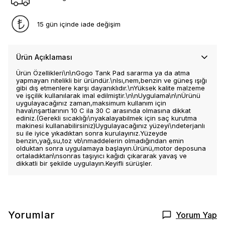
15 gün içinde iade değişim
Ürün Açıklaması
Ürün Özellikleri\n\nGogo Tank Pad sararma ya da atma
yapmayan nitelikli bir üründür.\nIsı,nem,benzin ve güneş ışığı
gibi dış etmenlere karşı dayanıklıdır.\nYüksek kalite malzeme
ve işçilik kullanılarak imal edilmiştir.\n\nUygulama\n\nÜrünü
uygulayacağınız zaman,maksimum kullanım için
hava\nşartlarının 10 C ila 30 C arasında olmasına dikkat
ediniz.(Gerekli sıcaklığı\nyakalayabilmek için saç kurutma
makinesi kullanabilirsiniz)Uygulayacağınız yüzeyi\ndeterjanlı
su ile iyice yıkadıktan sonra kurulayınız.Yüzeyde
benzin,yağ,su,toz vb\nmaddelerin olmadığından emin
olduktan sonra uygulamaya başlayın.Ürünü,motor deposuna
ortaladıktan\nsonras taşıyıcı kağıdı çıkararak yavaş ve
dikkatli bir şekilde uygulayın.Keyifli sürüşler.
Yorumlar
Yorum Yap