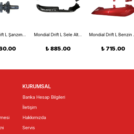
Mondial Drift L Şanzıman Komple
Mondial Drift L Sele Altı Grenaj Seti Sağ-Sol Siyah
Mondial Drif
60.00
₺ 885.00
₺ 715.00
KURUMSAL
Banka Hesap Bilgileri
İletişim
şmesi
Hakkımızda
ni
Servis