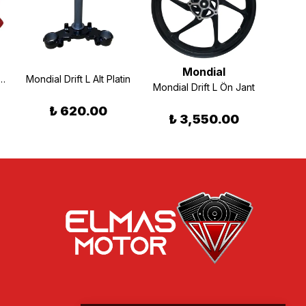
Mondial
t L Benzin Depo Grenaj Seti Kırmızı
Mondial Drift L Alt Platin
Mondial Drift L Ön Jant
₺ 620.00
₺
₺ 3,550.00