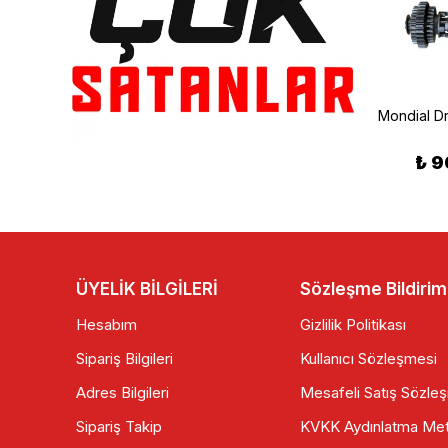
Mondial
Mondial Drift L Sarı Tank Pad Set
Mondial Drift L Marş Kolu
₺ 499.00
₺ 9
₺ 215.00
ÜYELİK BİLGİLERİ
Sözleşme Bildirim
Hesabım
Gizlilik Politikası
Sipariş Bilgileri
Kullanıcı Sözleşmesi
Adres Bilgileri
Mesafeli Satış Sözle
Sipariş Takip
KVKK Aydınlatma Met