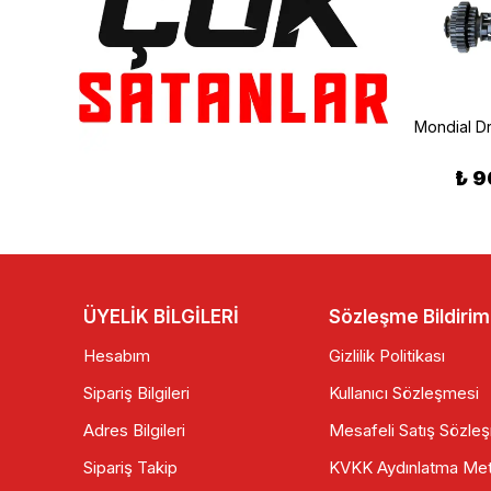
Mondial
Mondial Drift L Benzin Hortumu
Mondial Drift L Ön Jant
₺ 325.00
₺ 9
₺ 3,550.00
ÜYELİK BİLGİLERİ
Sözleşme Bildirim
Hesabım
Gizlilik Politikası
Sipariş Bilgileri
Kullanıcı Sözleşmesi
Adres Bilgileri
Mesafeli Satış Sözle
Sipariş Takip
KVKK Aydınlatma Met