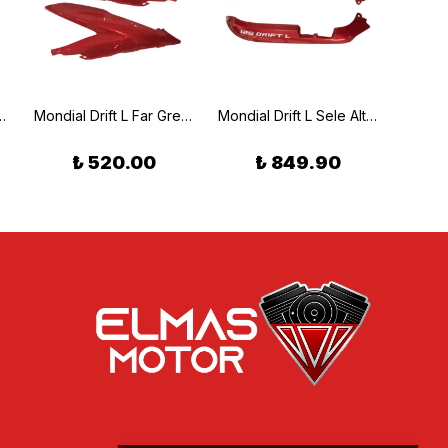
ka Fren Hidrolik Deposu
Mondial Drift L Far Grenajı Sağ Sol Kırmızı
Mondial Drift L Sele Altı Grenaj Seti Sağ-Sol Kırmızı
₺ 520.00
₺ 849.90