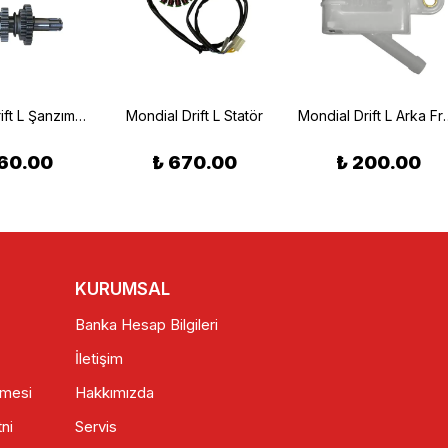
Mondial Drift L Şanzıman Komple
Mondial Drift L Statör
Mondial Drift L Ar
60.00
₺ 670.00
₺ 200.00
KURUMSAL
Banka Hesap Bilgileri
İletişim
şmesi
Hakkımızda
ni
Servis