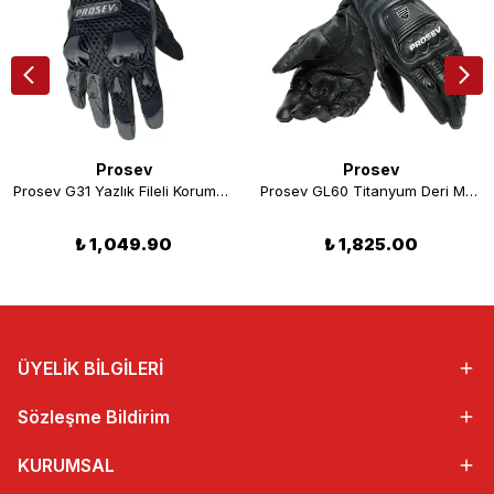
Prosev
Prosev
Prosev G31 Yazlık Fileli Korumalı Motosiklet Eldiveni
Prosev GL60 Titanyum Deri Motosiklet Eldiveni Siyah
₺ 1,049.90
₺ 1,825.00
ÜYELİK BİLGİLERİ
Sözleşme Bildirim
KURUMSAL