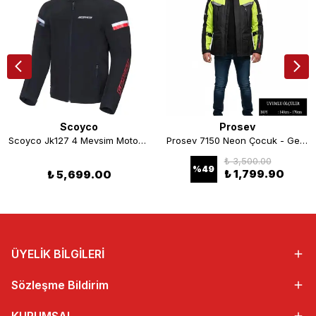
Scoyco
Prosev
Scoyco Jk127 4 Mevsim Motosiklet Montu
Prosev 7150 Neon Çocuk - Genç Korumalı Motosiklet Montu
₺ 3,500.00
%
49
₺ 1,799.90
₺ 5,699.00
ÜYELİK BİLGİLERİ
Sözleşme Bildirim