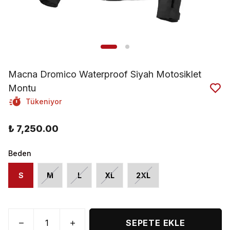
Macna Dromico Waterproof Siyah Motosiklet
Montu
Tükeniyor
₺ 7,250.00
Beden
S
M
L
XL
2XL
SEPETE EKLE