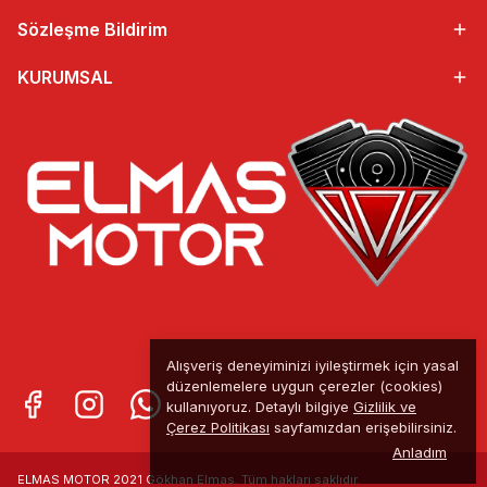
Sözleşme Bildirim
KURUMSAL
Alışveriş deneyiminizi iyileştirmek için yasal
düzenlemelere uygun çerezler (cookies)
kullanıyoruz. Detaylı bilgiye
Gizlilik ve
Çerez Politikası
sayfamızdan erişebilirsiniz.
Anladım
ELMAS MOTOR 2021 Gökhan Elmas. Tüm
hakları saklıdır.