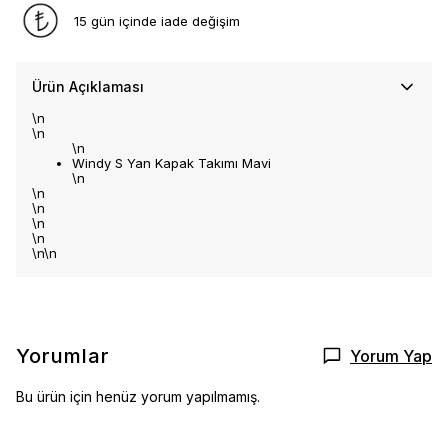
15 gün içinde iade değişim
Ürün Açıklaması
\n
\n
\n
Windy S Yan Kapak Takımı Mavi
\n
\n
\n
\n
\n
\n\n
Yorumlar
Yorum Yap
Bu ürün için henüz yorum yapılmamış.