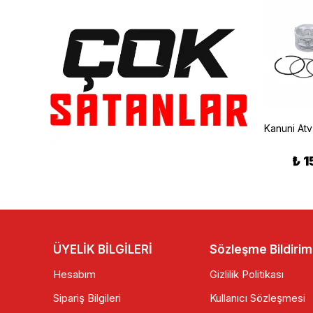
Kanuni
Kanuni
Kanuni Mopet Far Komple Yerli
SİNYAL KANUNİ CROSS 250 ORJ
₺ 1
₺ 524.90
₺ 75.00
ÜYELİK BİLGİLERİ
Sözleşme Bildirim
Hesabım
Gizlilik Politikası
Sipariş Bilgileri
Kullanıcı Sözleşmesi