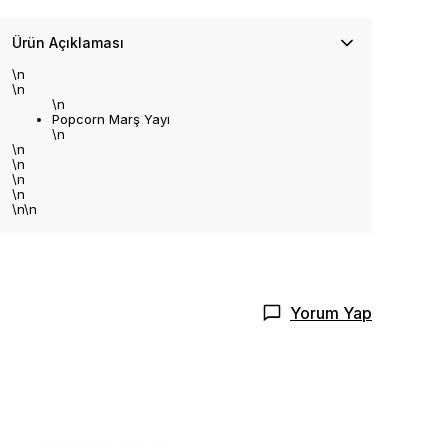
Ürün Açıklaması
\n
\n
\n
Popcorn Marş Yayı
\n
\n
\n
\n
\n
\n\n
Yorum Yap