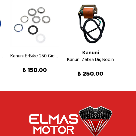
Kanuni
rex 150 Sinyal Muhafaza Grenajı Mavi
Kanuni E-Bike 250 Gidon Rulman Takımı
Kanuni Zebra Dış Bobin
Kanuni 
₺ 150.00
₺ 250.00