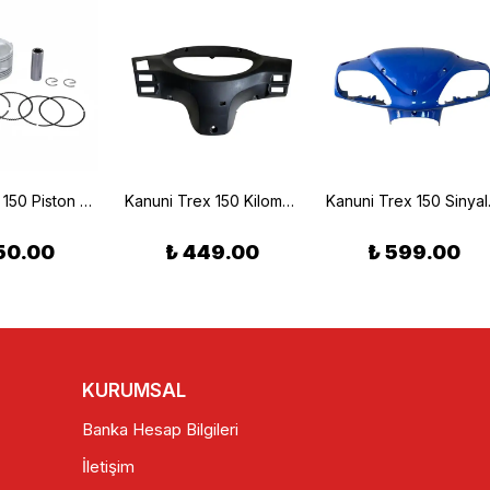
Kanuni Atv 150 Piston Set Orjinal
Kanuni Trex 150 Kilometre Muhafaza Plastiği
Kanuni T
50.00
₺ 449.00
₺ 599.00
KURUMSAL
Banka Hesap Bilgileri
İletişim